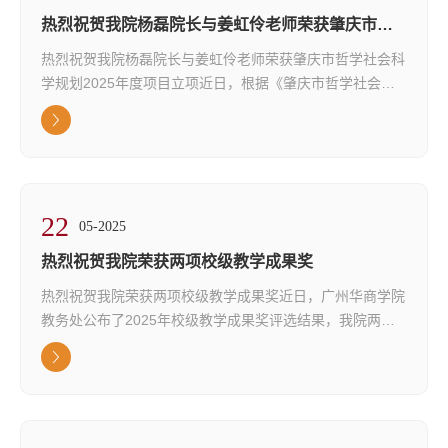
热烈祝贺我院杨磊院长与姜虹伶老师荣获肇庆市哲
学社会科学规划2025年度项目立项
热烈祝贺我院杨磊院长与姜虹伶老师荣获肇庆市哲学社会科
学规划2025年度项目立项近日，根据《肇庆市哲学社会科
学规划2025年度重点、地方历史文化特色、学科共建项目
拟立项名单》通知，我院杨磊院长的《依托肇庆非遗项目的
文创研学空间建设研究》项目与姜虹伶老师的《肇庆市加快
沉浸式文旅项目发展对策研究》项目双双获得立项资格。
杨磊院长的项目将深入挖掘肇庆丰富的非遗资源，探索非遗
22
与文创、教育的有机结合，构建具有示范效...
05-2025
热烈祝贺我院荣获两项校级教学成果奖
热烈祝贺我院荣获两项校级教学成果奖近日，广州华商学院
教务处公布了2025年校级教学成果奖评选结果，我院两项
教学成果脱颖而出，分别荣获二等奖和三等奖，这是对我院
教学改革与创新实践的高度认可。二等奖：设计专业“艺商
融合、三创一体”应用型人才培养模式实践与探索该成果由
杨磊、蒋明、陈晓坚、李明、叶伟森、施锋、肖华英、高舒
粤、李月向新等老师共同完成。面对粤港澳大湾区创新驱动