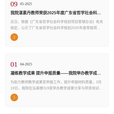
09
学院简介
发展战略与设计产业生态数字化转型的...
05-2025
现任领导
我院湛素丹教师荣获2025年度广东省哲学社会科学
规划青年项目立项
近日，根据《广东省哲学社会科学规划项目管理办法》有关
党政建设
规定，公示了广东省哲学社会科学规划2025年度常规项
组织机构
目、三类研究专项拟立项名单，我院湛素丹院助所主持的项
目成功获得2025年度广东省哲学社会科学规划青年项目立
师资力量
项，这不仅是对我院科研实力的肯定，更是我院在科研领域
合作评估
取得的又一重大突破。广东醒狮文化是中华优秀传统文化的
重要组成部分，醒狮作为岭南文化的标志性符号，承载着深
联系我们
01
厚的历史底蕴与艺术价值。该项目旨在通过...
04-2025
凝练教学成果 提升申报质量——我院举办教学成果
奖申报专题培训会
为助力教师教学成果奖申报工作，提升申报材料质量，3月
19日，我院在泓美楼319室举办教学成果分享与师资培训
会，特邀惠州学院潘庆年教授担任主讲嘉宾。潘教授以丰富
的教学成果申报经验，为我院教师带来了一场内容详实、针
对性强的专题指导。01聚焦申报要点，厘清撰写思路培训会
上，潘庆年教授以教学成果奖申报书的撰写为核心，从成果