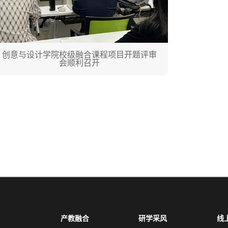
创意与设计学院校级融合课程项目开题评审
会顺利召开
产教融合
研学采风
线