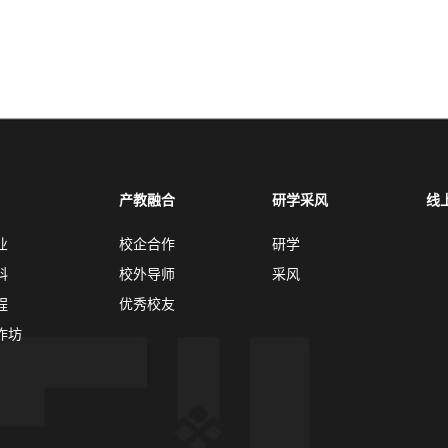
产教融合
研学采风
线
业
校企合作
研学
科
校外导师
采风
程
优秀校友
作坊