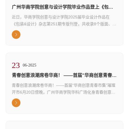
广州华商学院创意与设计学院毕业作品登上《包装&
设计》杂志
近日，华商学院创意与设计学院2025届毕业设计作品在
《包装&设计》杂志第251期专版刊登，共收录8个版面、41
件学生作品。在视觉传达设计系郭湘黔教授的带领下，学院
师生的优秀作品已连续多期发表于该刊物。据悉，《包装&
设计》创刊于1973年，是中国历史最悠久的设计期刊之
一，在国内外设计界具有较高影响力。刊物内容涵盖包装设
计、品牌设计、产品设计、室内设计、建筑设计、数字设计
23
及设计教育等领域，被视为设计师、设计院校师...
06-2025
青春创意浪潮席卷华商！ ——首届“华商创意青春市
集”璀璨开市
青春创意浪潮席卷华商！——首届“华商创意青春市集”璀璨
开市6月20日傍晚，广州华商学院华科广场化身青春创意的
海洋——由华商校企合作中心主办、创意与设计学院承办的
广州华商学院首届“华商创意青春市集”在夏日晚风中盛大启
幕！本次市集以“创意青春·炫彩华商”为脉络，融合艺术、文
化、美食与创业元素，为师生打造了一场沉浸式青春盛宴。
星光汇聚，共启创意。下午15:50起，嘉宾、校友、媒体与