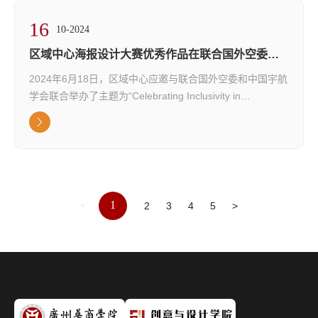
一线都凝聚着学生们的匠心独运，也体现了我院在“三全育
16
人，五育并举”教育理念下的显...
10-2024
区域中心海报设计大赛优秀作品在联合国外空委展
出
2024年6月18日，区域中心应邀与联合国外空委和中国宇航
学会联合举办了主题为“Celebrating Inclusivity in
Space（庆祝太空包容性）”主题海报设计展。本次展览区
域中心参展作品，区域中心与联合国外空委洪幸怡、李洪庆
等工作人员经过三轮精心筛选，从来自全球的四千余份创意
十足的“中国航天日”主题创意海报设计大赛参赛作品中，精
选了十二幅代表性作品来联合国外空司进行展出，作品受到
了外空委各成员国代表及参会观众的广泛...
1
2
3
4
5
>
<