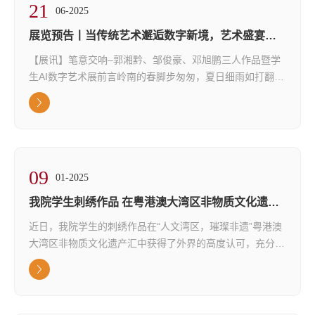
21
学院简介
师生们陆续签到入场。暖场音乐...
06-2025
现任领导
展览预告丨当传统艺术邂逅数字新境，艺术盛宴即
将奏响！
【展讯】笔意交响–郭湘黔、邹俊豪、邓旭鹏三人作品暨学
党政建设
生AI数字艺术展前言岭南的春脚步匆匆，夏日细雨如打翻的
组织机构
砚台，将天地染成朦胧水墨。郭湘黔的《丹霞》在氤氲晨雾
中铺展，墨香萦绕间，淡雅色彩于宣纸上层层晕染——水墨
师资力量
于他，是“纸上的云游”。偏爱宿墨的他，让历经沉淀的墨色
合作评估
兼具王维的悠远禅意与米芾的洒脱，笔锋扫过生宣化作雨
幕，纸张微隆似承天际落雨，以黑白灰的变奏勾勒天地壮
联系我们
09
阔。笔墨是水墨之魂。郭湘黔以空灵写...
01-2025
我院学生刺绣作品 在粤港澳大湾区非物质文化遗产
汇中大放异彩
近日，我院学生的刺绣作品在“人文湾区，璀璨非遗”粤港澳
大湾区非物质文化遗产汇中获得了外界的高度认可，充分展
示了学院在传统文化与现代设计结合方面的教学成果。此次
参展的99道粤菜刺绣作品，是学校“一院一品牌”特色项目的
精彩呈现。这些作品不仅展现了粤菜文化的博大精深，还通
过刺绣这一传统技艺，将其细腻地呈现在观众面前。每一针