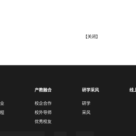
【
关闭
】
产教融合
研学采风
线
业
校企合作
研学
程
校外导师
采风
优秀校友