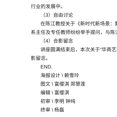
行业的发展中。
（3）自由讨论
在陈江教授关于《新时代新场景：
系主任及专任教师纷纷举手提问，与陈
（4）合影留念
讲座圆满结束后，本次关于“华商
影留念。
END.
海报设计 \ 赖雪玲
图文 \ 富缨淇 郑慧莲
编辑 \ 富缨淇
初审 \ 李明 钟纯
终审 \ 杨磊